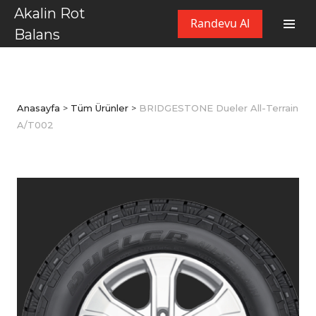
Akalin Rot
Randevu Al
Balans
Anasayfa
>
Tüm Ürünler
>
BRIDGESTONE Dueler All-Terrain
A/T002