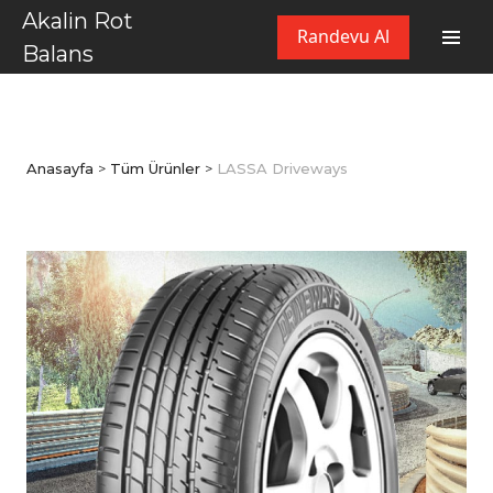
Akalin Rot
Randevu Al
Balans
Anasayfa
>
Tüm Ürünler
>
LASSA Driveways